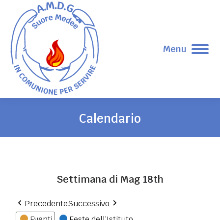
Menu
Calendario
Tu sei qui:
Settimana di Mag 18th
Precedente
Successivo
Eventi
Feste dell’Istituto