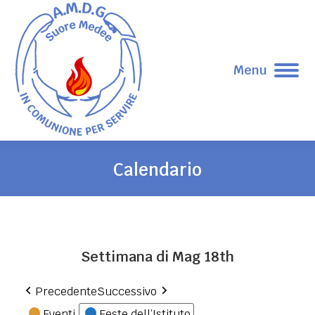
Menu
Calendario
Tu sei qui:
Settimana di Mag 18th
Precedente
Successivo
Eventi
Feste dell’Istituto