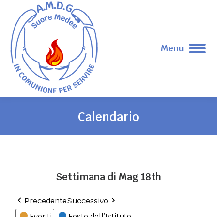
Menu
Calendario
Tu sei qui:
Settimana di Mag 18th
Precedente
Successivo
Eventi
Feste dell’Istituto