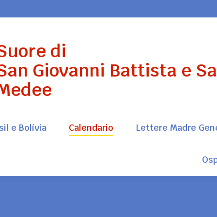
il e Bolívia
Calendario
Lettere Madre Gen
Suore di
Osp
San Giovanni Battista e S
Medee
il e Bolívia
Calendario
Lettere Madre Gen
Osp