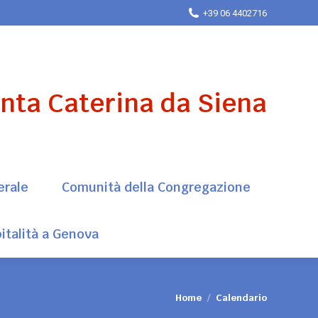
+39 06 4402716
erale
Comunità della Congregazione
italità a Genova
anta Caterina da Siena
erale
Comunità della Congregazione
italità a Genova
Tu sei qui:
Home
Calendario