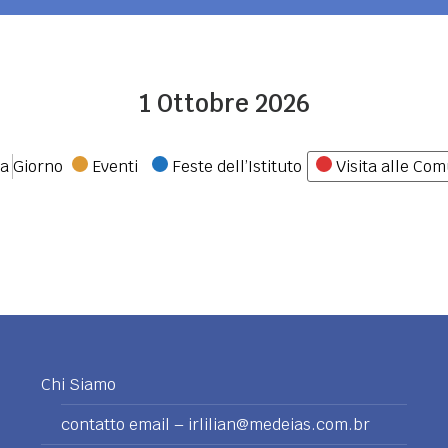
1 Ottobre 2026
Categorie
na
Giorno
Eventi
Feste dell’Istituto
Visita alle Com
Chi Siamo
contatto email – irlilian@medeias.com.br