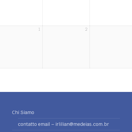
1
2
1
2
zo
Aprile
Aprile
6
2026
2026
Chi Siamo
contatto email – irlilian@medeias.com.br