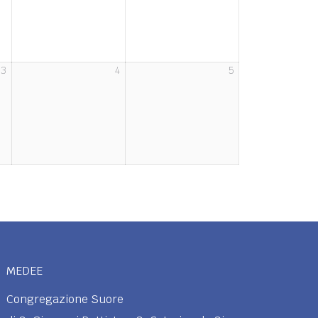
3
4
5
3
4
5
Aprile
Aprile
Aprile
2026
2026
2026
MEDEE
Congregazione Suore