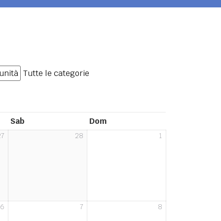
unità
Tutte le categorie
sabato
domenica
Sab
Dom
27
28
1
27
28
1
Febbraio
Febbraio
Marzo
2026
2026
2026
6
7
8
6
7
8
Marzo
Marzo
Marzo