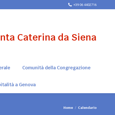
+39 06 4402716
erale
Comunità della Congregazione
italità a Genova
anta Caterina da Siena
erale
Comunità della Congregazione
italità a Genova
Tu sei qui:
Home
Calendario