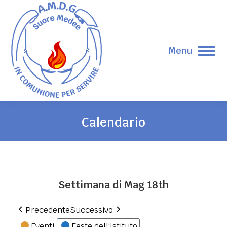
Menu
Calendario
Tu sei qui:
Settimana di Mag 18th
Precedente
Successivo
Eventi
Feste dell’Istituto