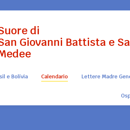
il e Bolívia
Calendario
Lettere Madre Gen
Suore di
Osp
San Giovanni Battista e S
Medee
il e Bolívia
Calendario
Lettere Madre Gen
Osp