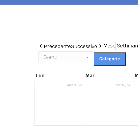
Mese
Settima
Precedente
Successivo
Categorie
lunedì
martedì
Lun
Mar
M
9
10
Mar 9, '26
Mar 10, '26
Marzo
Mar
2026
202