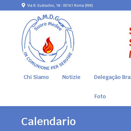
Via B. Eustachio, 18 - 00161 Roma (RM)
Chi Siamo
Notizie
Delegação Bras
Foto
Chi Siamo
Notizie
Delegação Bras
Foto
Calendario