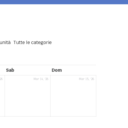
unità
Tutte le categorie
sabato
domenica
Sab
Dom
13
14
15
26
Mar 14, '26
Mar 15, '26
Marzo
Marzo
Marzo
2026
2026
2026