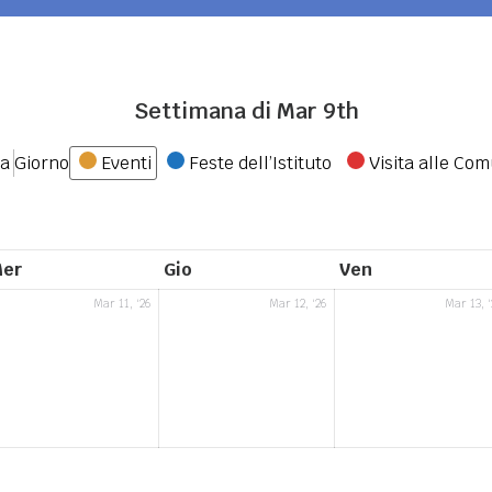
Settimana di Mar 9th
Categorie
na
Giorno
Eventi
Feste dell’Istituto
Visita alle Com
mercoledì
giovedì
venerdì
er
Gio
Ven
11
12
Mar 11, '26
Mar 12, '26
Mar 13, '
zo
Marzo
Marzo
6
2026
2026