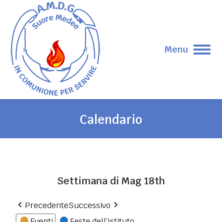
Menu
Calendario
Tu sei qui:
Settimana di Mag 18th
Precedente
Successivo
Eventi
Feste dell’Istituto