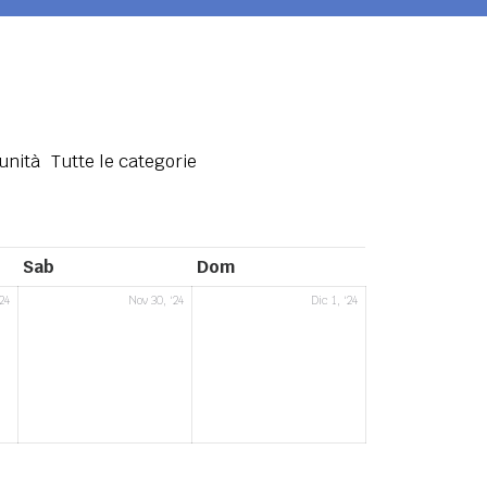
unità
Tutte le categorie
sabato
domenica
Sab
Dom
29
30
1
24
Nov 30, '24
Dic 1, '24
Novembre
Novembre
Dicembre
2024
2024
2024