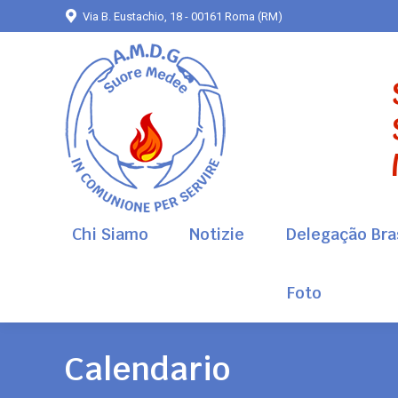
Via B. Eustachio, 18 - 00161 Roma (RM)
Chi Siamo
Notizie
Delegação Bras
Foto
Chi Siamo
Notizie
Delegação Bras
Foto
Calendario