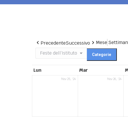
Mese
Settima
Precedente
Successivo
Categorie
lunedì
martedì
Lun
Mar
M
25
26
Nov 25, '24
Nov 26, '24
Novembre
No
2024
202