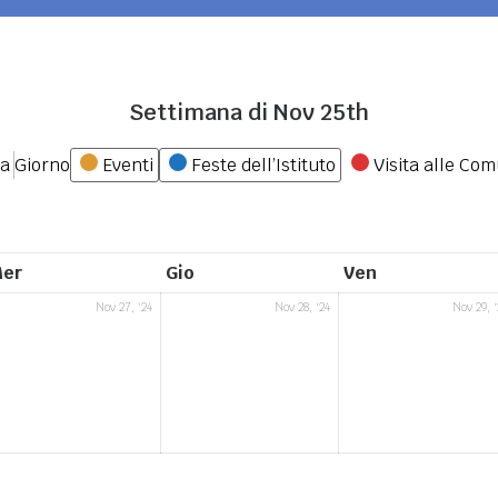
Settimana di Nov 25th
Categorie
na
Giorno
Eventi
Feste dell’Istituto
Visita alle Com
mercoledì
giovedì
venerdì
er
Gio
Ven
27
28
Nov 27, '24
Nov 28, '24
Nov 29, '
vembre
Novembre
Novembre
4
2024
2024