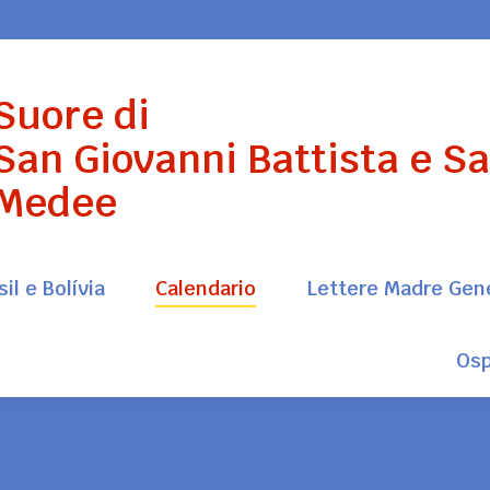
il e Bolívia
Calendario
Lettere Madre Gen
Suore di
Osp
San Giovanni Battista e S
Medee
il e Bolívia
Calendario
Lettere Madre Gen
Osp