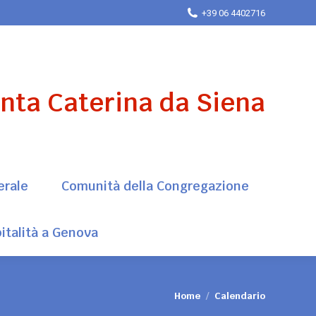
+39 06 4402716
erale
Comunità della Congregazione
italità a Genova
anta Caterina da Siena
erale
Comunità della Congregazione
italità a Genova
Tu sei qui:
Home
Calendario