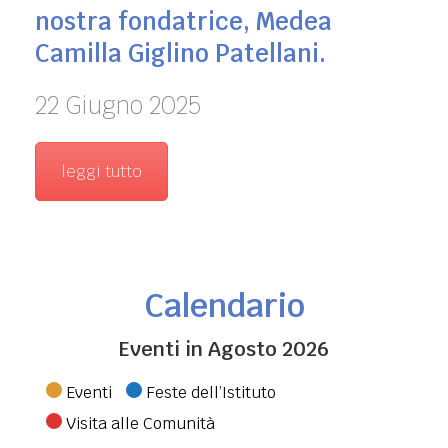
nostra fondatrice, Medea
Camilla Giglino Patellani.
22 Giugno 2025
leggi tutto
Calendario
Eventi in Agosto 2026
Categorie
Eventi
Feste dell’Istituto
Visita alle Comunità