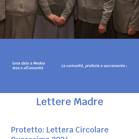
 a Medea
La comunità, profezia e sacramento di comunione
’umanità
Lettere Madre
Protetto: Lettera Circolare