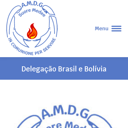
Menu
Delegação Brasil e Bolívia
Tu sei qui: