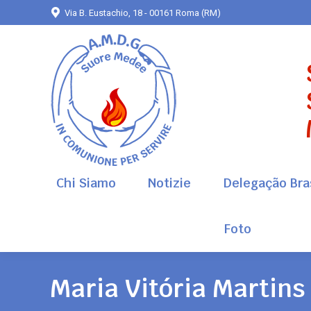
Via B. Eustachio, 18 - 00161 Roma (RM)
Chi Siamo
Notizie
Delegação Bras
Foto
Chi Siamo
Notizie
Delegação Bras
Foto
Maria Vitória Martins 