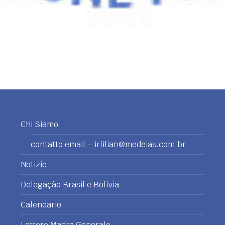
Chi Siamo
contatto email – irlilian@medeias.com.br
Notizie
Delegação Brasil e Bolívia
Calendario
Lettere Madre Generale