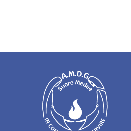
Maria
Vitória
Martins
Pires
entra
in
Postulato