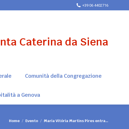
+39 06 4402716
erale
Comunità della Congregazione
italità a Genova
anta Caterina da Siena
erale
Comunità della Congregazione
italità a Genova
Tu sei qui:
Home
Evento
Maria Vitória Martins Pires entra…