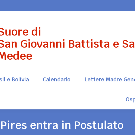
il e Bolívia
Calendario
Lettere Madre Gen
Suore di
Osp
San Giovanni Battista e S
Medee
il e Bolívia
Calendario
Lettere Madre Gen
Osp
Pires entra in Postulato