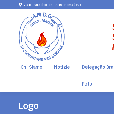
Via B. Eustachio, 18 - 00161 Roma (RM)
Chi Siamo
Notizie
Delegação Bras
Foto
Chi Siamo
Notizie
Delegação Bras
Foto
Logo