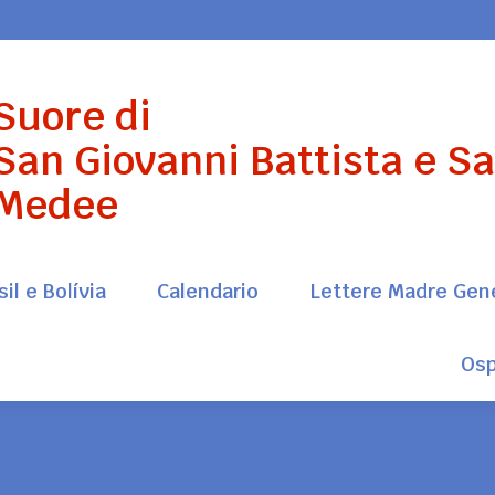
il e Bolívia
Calendario
Lettere Madre Gen
Suore di
Osp
San Giovanni Battista e S
Medee
il e Bolívia
Calendario
Lettere Madre Gen
Osp