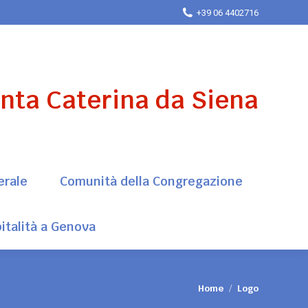
+39 06 4402716
erale
Comunità della Congregazione
italità a Genova
anta Caterina da Siena
erale
Comunità della Congregazione
italità a Genova
Tu sei qui:
Home
Logo