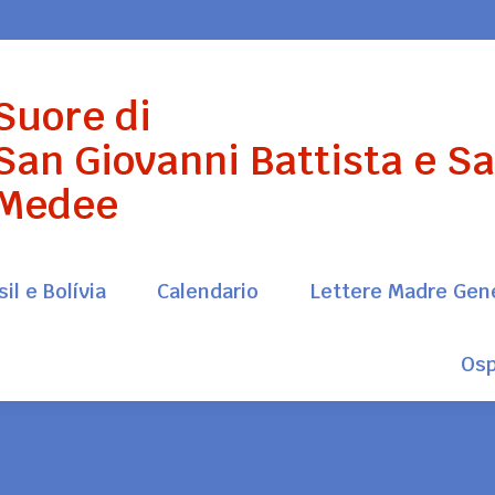
il e Bolívia
Calendario
Lettere Madre Gen
Suore di
Osp
San Giovanni Battista e S
Medee
il e Bolívia
Calendario
Lettere Madre Gen
Osp